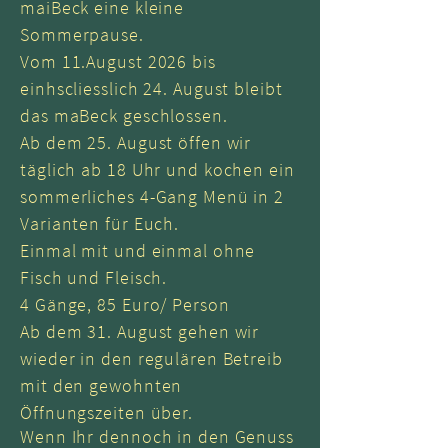
maiBeck eine kleine
Sommerpause.
Vom 11.August 2026 bis
einhscliesslich 24. August bleibt
das maBeck geschlossen.
Ab dem 25. August öffen wir
täglich ab 18 Uhr und kochen ein
sommerliches 4-Gang Menü in 2
Varianten für Euch.
Einmal mit und einmal ohne
Fisch und Fleisch.
4 Gänge, 85 Euro/ Person
Ab dem 31. August gehen wir
wieder in den regulären Betreib
mit den gewohnten
Öffnungszeiten über.
Wenn Ihr dennoch in den Genuss