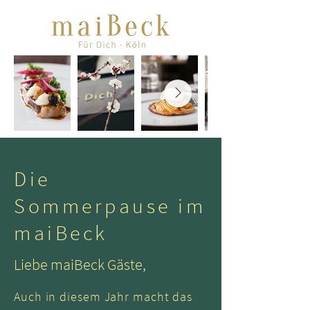
Die
Sommerpause im
maiBeck
Liebe maiBeck Gäste,
Auch in diesem Jahr macht das