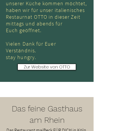
unserer Küche kommen möchtet,
haben wir für unser italienisches
Restaurnat OTTO in dieser Zeit
mittags und abends für
Euch
geöffnet.
Vielen Dank für Euer
Verständnis.
stay hungry.
Zur Website von OTTO
Das feine Gasthaus
am Rhein
Das Restaurant maiBeck FÜR DICH in Köln